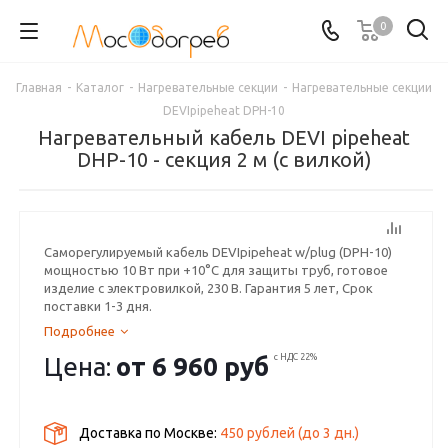
0
Главная
-
Каталог
-
Нагревательные секции
-
Нагревательные секции
DEVIpipeheat DPH-10
Нагревательный кабель DEVI pipeheat
DHP-10 - секция 2 м (с вилкой)
Саморегулируемый кабель DEVIpipeheat w/plug (DPH-10)
мощностью 10 Вт при +10°C для защиты труб, готовое
изделие с электровилкой, 230 В. Гарантия 5 лет, Срок
поставки 1-3 дня.
Подробнее
Цена:
от
6 960 руб
с НДС 22%
Доставка по Москве:
450 рублей
(до
3
дн.)