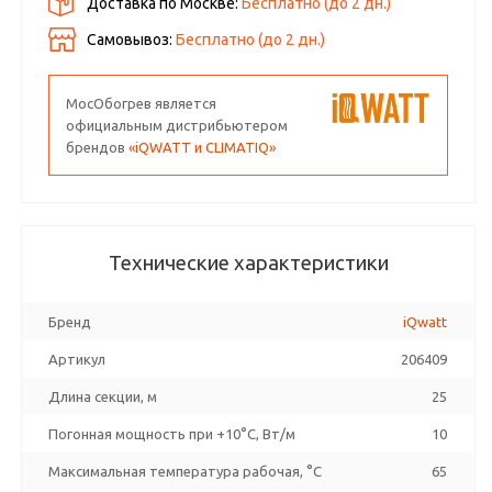
Доставка по Москве:
Бесплатно
(до
2
дн.)
Самовывоз:
Бесплатно (до
2
дн.)
МосОбогрев является
официальным дистрибьютером
брендов
«iQWATT и CLIMATIQ»
Технические характеристики
Бренд
iQwatt
Артикул
206409
Длина секции, м
25
Погонная мощность при +10°С, Вт/м
10
Максимальная температура рабочая, °C
65