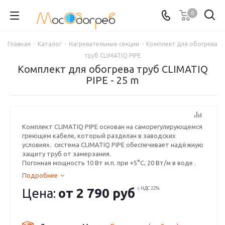
0
Главная
-
Каталог
-
Нагревательные секции
-
Комплект для обогрева
труб CLIMATIQ PIPE
Комплект для обогрева труб CLIMATIQ
PIPE - 25 m
Комплект CLIMATIQ PIPE основан на саморегулирующемся
греющем кабеле, который разделан в заводских
условиях. система CLIMATIQ PIPE обеспечивает надёжную
защиту труб от замерзания.
Погонная мощность 10 Вт м.п. при +5°С, 20 Вт/м в воде .
Подробнее
Цена:
от
2 790 руб
с НДС 22%