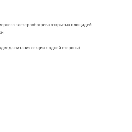
омерного электрообогрева открытых площадей
ки
одвода питания секции с одной стороны)