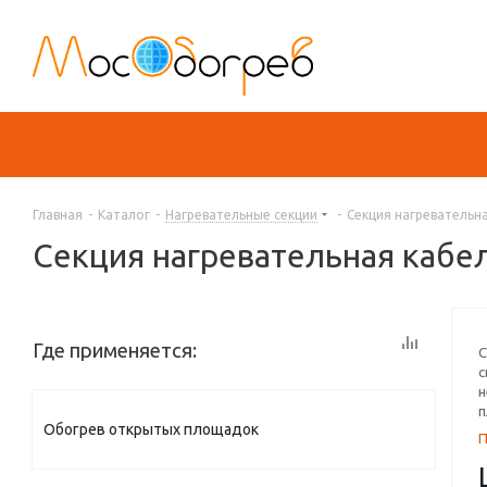
Главная
-
Каталог
-
Нагревательные секции
-
Секция нагревательн
Секция нагревательная кабе
Где применяется:
С
с
н
п
Обогрев открытых площадок