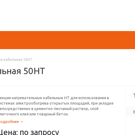
ая кабельная 50НТ
льная 50НТ
екции нагревательные кабельные НТ для использования в
истемах электрообогрева открытых площадей, при укладке
епосредственно в цементно-песчаный раствор, слой
литочного клея или товарный бетон.
Подробнее
Цена: по запросу