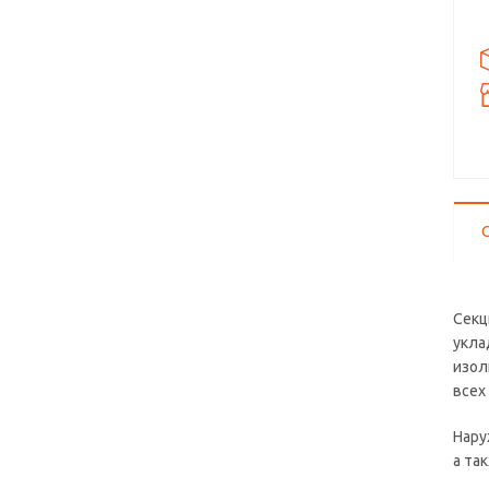
Секц
укла
изол
всех
Нару
а та