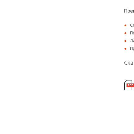
Пре
С
П
Л
П
Ска