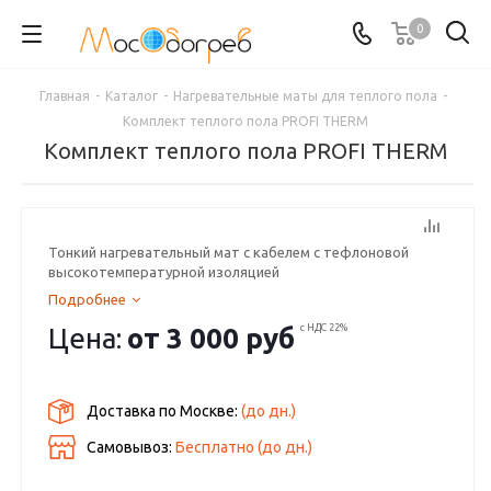
0
Главная
-
Каталог
-
Нагревательные маты для теплого пола
-
Комплект теплого пола PROFI THERM
Комплект теплого пола PROFI THERM
Тонкий нагревательный мат с кабелем с тефлоновой
высокотемпературной изоляцией
Подробнее
Цена:
от
3 000 руб
с НДС 22%
Доставка по Москве:
(до
дн.)
Самовывоз:
Бесплатно (до
дн.)