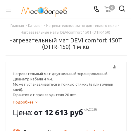
0
Главная
-
Каталог
-
Нагревательные маты для теплого пола
-
Нагревательные маты DEVIcomfort 150T (DTIR-150)
нагревательный мат DEVI comfort 150T
(DTIR-150) 1 м кв
Нагревательный мат двухжильный экранированный.
Диаметр кабеля 4 мм.
Может устанавливаться в тонкую стяжку (в плиточный
клей).
Гарантия от производителя 20 лет.
Подробнее
Цена:
от
12 613 руб
с НДС 22%