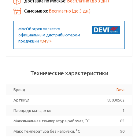
Доставка по Москве:
Бесплатно
(до
3
дн.)
Самовывоз:
Бесплатно (до
3
дн.)
МосОбогрев является
официальным дистрибьютером
продукции
«Devi»
Технические характеристики
Бренд
Devi
Артикул
83030562
Площадь мата, м кв
1
Максимальная температура рабочая, °C
85
Макс температура без нагрузки, °C
90