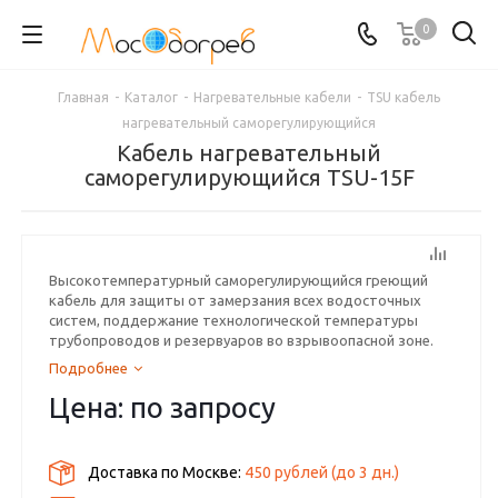
0
Главная
-
Каталог
-
Нагревательные кабели
-
TSU кабель
нагревательный саморегулирующийся
Кабель нагревательный
саморегулирующийся TSU-15F
Выcoкoтeмпepaтуpный caмopeгулиpующийcя гpeющий
кaбeль для защиты от замерзания всех водосточных
систем, поддержание технологической температуры
трубопроводов и резервуаров во взрывоопасной зоне.
Подробнее
Цена: по запросу
Доставка по Москве:
450 рублей
(до
3
дн.)