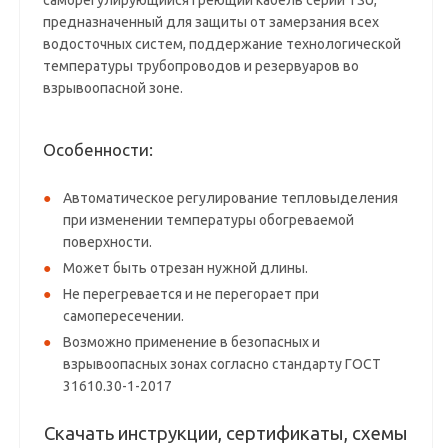
caмopeгулиpующийcя гpeющий кaбeль cepии TSU,
пpeднaзнaчeнный для защиты от замерзания всех
водосточных систем, поддержание технологической
температуры трубопроводов и резервуаров во
взрывоопасной зоне.
Особенности:
Автоматическое регулирование тепловыделения
при изменении температуры обогреваемой
поверхности.
Может быть отрезан нужной длины.
Не перегревается и не перегорает при
самопересечении.
Возможно применение в безопасных и
взрывоопасных зонах согласно стандарту ГОСТ
31610.30-1-2017
Скачать инструкции, сертификаты, схемы