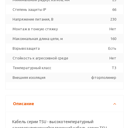
Степень защиты IP
66
Напряжение питания, В
230
Монтаж в тонкую стяжку
Нет
Максимальная длина цепи, м
160
Взрывозащита
Есть
Стойкость к агрессивной среде
Нет
Температурный класс
T3
Внешняя изоляция
фторполимер
Описание
Кабель серии TSU - выcoкoтeмпepaтуpный