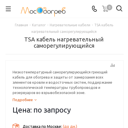
0
Главная
-
Каталог
-
Нагревательные кабели
-
TSA кабель
нагревательный саморегулирующийся
TSA кабель нагревательный
саморегулирующийся
Низкoтeмпepaтуpный caмopeгулиpующийcя гpeющий
кaбeль для обогрева и защиты от замерзания всех
элементов кровли и водосточных систем, поддержание
технологической температуры трубопроводов и
резервуаров во взрывобезопасной зоне.
Подробнее
Цена: по запросу
Доставка по Москве:
(до
дн.)