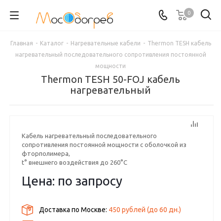
0
Главная
-
Каталог
-
Нагревательные кабели
-
Thermon TESH кабель
нагревательный последовательного сопротивления постоянной
мощности
Thermon TESH 50-FOJ кабель
нагревательный
Кабель нагревательный последовательного
сопротивления постоянной мощности с оболочкой из
фторполимера,
t° внешнего воздействия до 260°С
Цена: по запросу
Доставка по Москве:
450 рублей
(до
60
дн.)