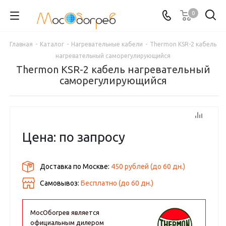
0
Главная
-
Каталог
-
Нагревательные кабели
-
Thermon KSR-2 кабель
нагревательный саморегулирующийся
Thermon KSR-2 кабель нагревательный
саморегулирующийся
Цена: по запросу
Доставка по Москве:
450 рублей
(до
60
дн.)
Самовывоз:
Бесплатно (до
60
дн.)
МосОбогрев является
официальным дилером