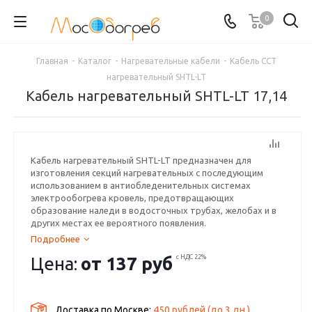
0
Главная
-
Каталог
-
Нагревательные кабели
-
Кабель ССТ
нагревательный SHTL-LT
Кабель нагревательный SHTL-LT 17,14
Кабель нагревательный SHTL-LT предназначен для
изготовления секций нагревательных с последующим
использованием в антиобледенительных системах
электрообогрева кровель, предотвращающих
образование наледи в водосточных трубах, желобах и в
других местах ее вероятного появления.
Подробнее
Цена:
от
137 руб
с НДС 22%
Доставка по Москве:
450 рублей
(до
3
дн.)