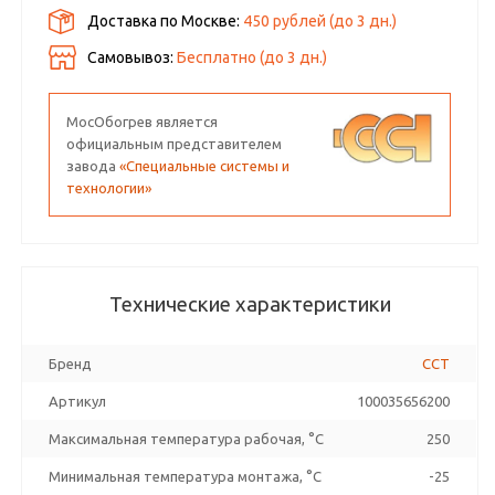
секциями. Напряжение 230/380 В. Применение: обогрева
Доставка по Москве:
450 рублей
(до
3
дн.)
трубопроводов и арматуры, резервуаров, сосудов,
других емкостей, технологического оборудования; для
Самовывоз:
Бесплатно (до
3
дн.)
работы в составе нагревательных устройств и приборов,
в том числе в пищевой и химической промышленности.
Температура от – 40 до 250 °С.
Гарантия производителя – 3 года. Поставляется под
МосОбогрев является
заказ.
официальным представителем
завода
«Специальные системы и
технологии»
Технические характеристики
Бренд
ССТ
Артикул
100035656200
Максимальная температура рабочая, °C
250
Минимальная температура монтажа, °C
-25