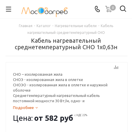
0
Главная
-
Каталог
-
Нагревательные кабели
-
Кабель
нагревательный среднетемпературный СНО
Кабель нагревательный
среднетемпературный СНО 1х0,63н
СНО – изолированная жила
СНОЭ - изолированная жила в оплетке
СНОЭО - изолированная жила в оплетке и наружной
оболочке
Среднетемпературный нагревательный кабель
постоянной мощности 30 Вт/м, одно- и
многопроволочные жилы из различных металлов и
Подробнее
сплавов, внутренняя изоляция и наружная оболочка –
Цена:
от
582 руб
с НДС 22%
фторопластовые пленки, экран – оплетка из медных
луженых проволок.
Может поставляться на отрез или нагревательными