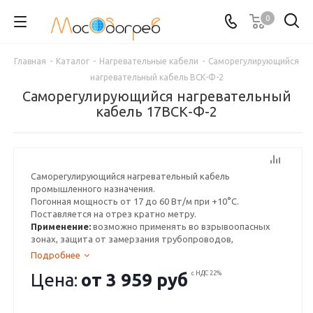
0
Главная
-
Каталог
-
Нагревательные кабели
-
Саморегулирующийся
нагревательный кабель ВСК-Ф-2
Саморегулирующийся нагревательный
кабель 17ВСК-Ф-2
Саморегулирующийся нагревательный кабель
промышленного назначения.
Погонная мощность от 17 до 60 Вт/м при +10°С.
Поставляется на отрез кратно метру.
Применение:
возможно применять во взрывоопасных
зонах, защита от замерзания трубопроводов,
резервуаров.
Подробнее
Цена:
от
3 959 руб
с НДС 22%