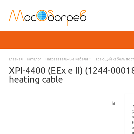
Главная
-
Каталог
-
Нагревательные кабели
-
Греющий кабель пос
XPI-4400 (EEx e II) (1244-0
heating cable
R
(
о
э
о
д