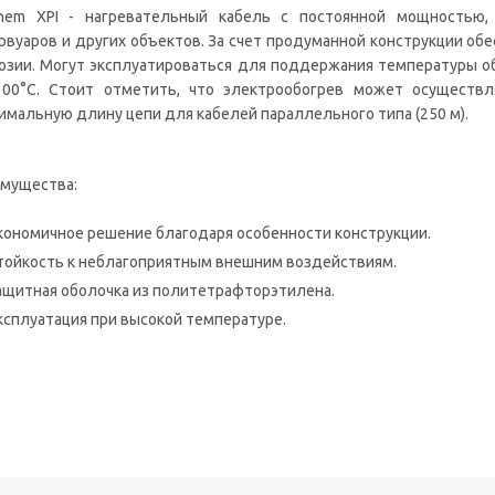
hem XPI - нагревательный кабель с постоянной мощностью
рвуаров и других объектов. За счет продуманной конструкции об
озии. Могут эксплуатироваться для поддержания температуры о
00°С. Стоит отметить, что электрообогрев может осуществ
имальную длину цепи для кабелей параллельного типа (250 м).
мущества:
кономичное решение благодаря особенности конструкции.
тойкость к неблагоприятным внешним воздействиям.
ащитная оболочка из политетрафторэтилена.
ксплуатация при высокой температуре.