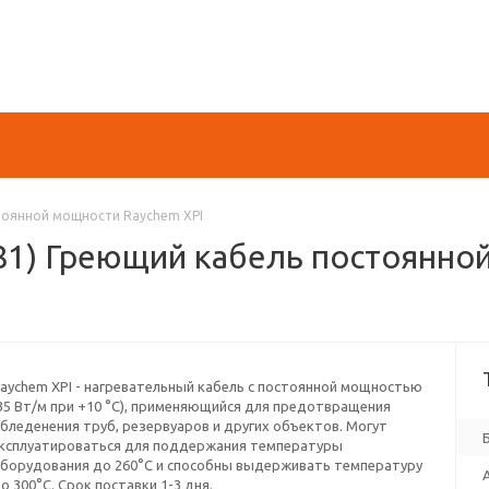
тоянной мощности Raychem XPI
00181) Греющий кабель постоянн
aychem XPI - нагревательный кабель с постоянной мощностью
35 Вт/м при +10 °С), применяющийся для предотвращения
бледенения труб, резервуаров и других объектов. Могут
ксплуатироваться для поддержания температуры
борудования до 260°С и способны выдерживать температуру
о 300°С. Срок поставки 1-3 дня.