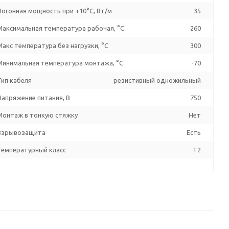
Погонная мощность при +10°С, Вт/м
35
Максимальная температура рабочая, °C
260
Макс температура без нагрузки, °C
300
Минимальная температура монтажа, °C
-70
Тип кабеля
резистивный одножильный
Напряжение питания, В
750
Монтаж в тонкую стяжку
Нет
Взрывозащита
Есть
Температурный класс
T2