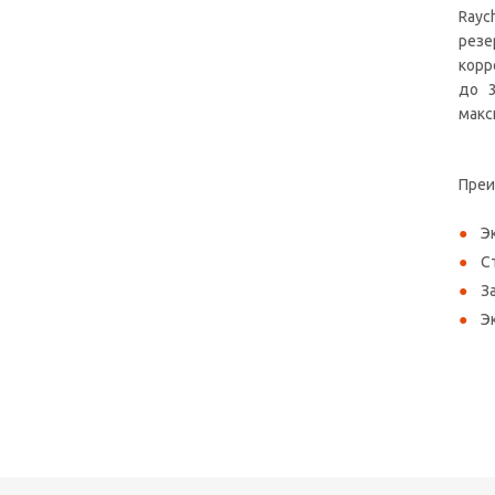
Rayc
резе
корр
до 3
макс
Преи
Э
С
З
Э