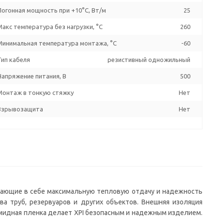
Погонная мощность при +10°С, Вт/м
25
Макс температура без нагрузки, °C
260
Минимальная температура монтажа, °C
-60
Тип кабеля
резистивный одножильный
Напряжение питания, В
500
Монтаж в тонкую стяжку
Нет
Взрывозащита
Нет
етающие в себе максимальную тепловую отдачу и надежность
ва труб, резервуаров и других объектов. Внешняя изоляция
мидная пленка делает XPI безопасным и надежным изделием.