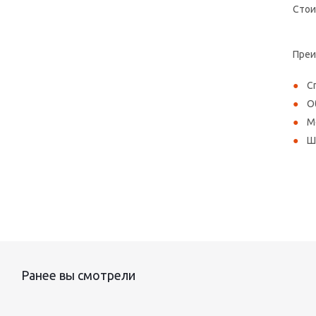
Стои
Преи
С
О
М
Ш
Ранее вы смотрели