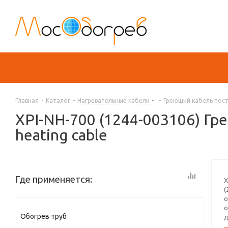
Главная
-
Каталог
-
Нагревательные кабели
-
Греющий кабель пос
XPI-NH-700 (1244-003106) Г
heating cable
Где применяется:
X
(
о
о
Обогрев труб
д