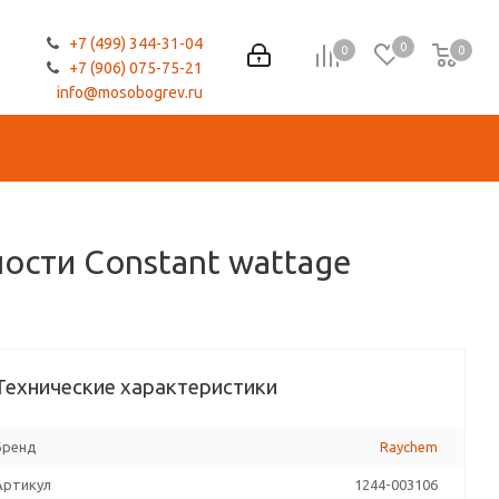
+7 (499) 344-31-04
0
0
0
0
+7 (906) 075-75-21
info@mosobogrev.ru
ости Constant wattage
Технические характеристики
Бренд
Raychem
Артикул
1244-003106