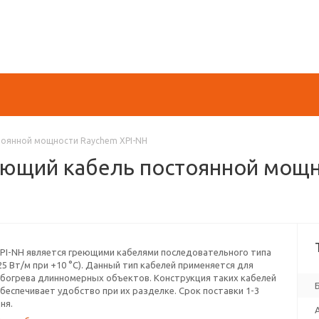
тоянной мощности Raychem XPI-NH
реющий кабель постоянной мощн
PI-NH является греющими кабелями последовательного типа
25 Вт/м при +10 °С). Данный тип кабелей применяется для
богрева длинномерных объектов. Конструкция таких кабелей
беспечивает удобство при их разделке. Срок поставки 1-3
ня.