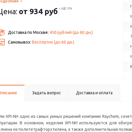
Подробнее
Цена:
от
934 руб
с НДС 22%
Доставка по Москве:
450 рублей
(до
60
дн.)
Самовывоз:
Бесплатно (до
60
дн.)
Описание
Задать вопрос
Доставка и оплата
ли XPI-NH одно из самых умных решений компании Raychem, соч
луатации. В основном, изделия XPI-NH используются для обогре
лнена из политетрафторэтилена, а также дополнительная полиа