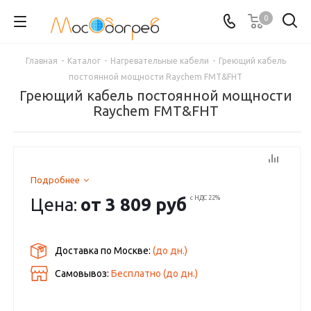
0
Главная
-
Каталог
-
Нагревательные кабели
-
Греющий кабель
постоянной мощности Raychem FMT&FHT
Греющий кабель постоянной мощности
Raychem FMT&FHT
Подробнее
Цена:
от
3 809 руб
с НДС 22%
Доставка по Москве:
(до
дн.)
Самовывоз:
Бесплатно (до
дн.)