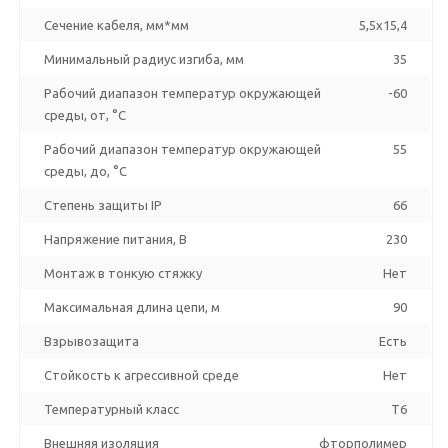
Сечение кабеля, мм*мм
5,5x15,4
Минимальный радиус изгиба, мм
35
Рабочий диапазон температур окружающей
-60
среды, от, °C
Рабочий диапазон температур окружающей
55
среды, до, °C
Степень защиты IP
66
Напряжение питания, В
230
Монтаж в тонкую стяжку
Нет
Максимальная длина цепи, м
90
Взрывозащита
Есть
Стойкость к агрессивной среде
Нет
Температурный класс
T6
Внешняя изоляция
фторполимер