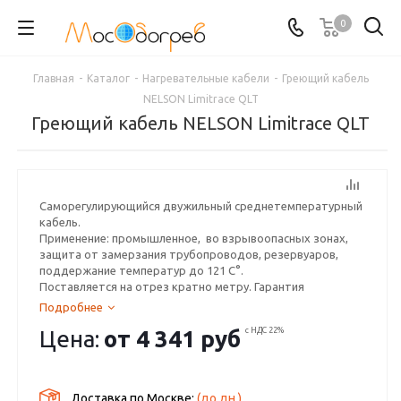
0
Главная
-
Каталог
-
Нагревательные кабели
-
Греющий кабель
NELSON Limitrace QLT
Греющий кабель NELSON Limitrace QLT
Саморегулирующийся двужильный среднетемпературный
кабель.
Применение: промышленное, во взрывоопасных зонах,
защита от замерзания трубопроводов, резервуаров,
поддержание температур до 121 С°.
Поставляется на отрез кратно метру. Гарантия
производителя - 5 лет.
Подробнее
Цена:
от
4 341 руб
с НДС 22%
Доставка по Москве:
(до
дн.)