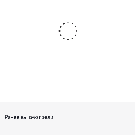
Саморегулируемый греющий кабель Raychem QTVR
Ранее вы смотрели