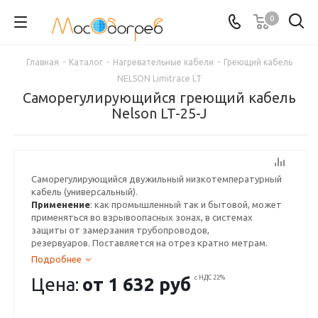
0
Главная
-
Каталог
-
Нагревательные кабели
-
Греющий кабель
NELSON Limitrace LT
Саморегулирующийся греющий кабель
Nelson LT-25-J
Саморегулирующийся двужильный низкотемпературный
кабель (универсальный).
Применение
: как промышленный так и бытовой, может
применяться во взрывоопасных зонах, в системах
защиты от замерзания трубопроводов,
резервуаров. Поставляется на отрез кратно метрам.
Подробнее
Цена:
от
1 632 руб
с НДС 22%