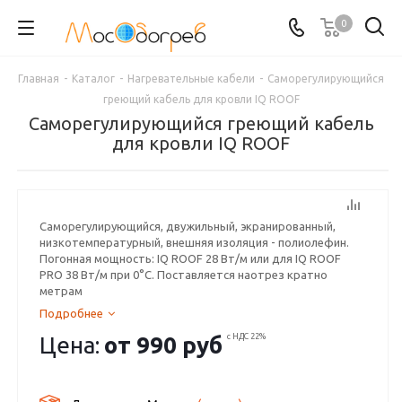
0
Главная
-
Каталог
-
Нагревательные кабели
-
Саморегулирующийся
греющий кабель для кровли IQ ROOF
Саморегулирующийся греющий кабель
для кровли IQ ROOF
Саморегулирующийся, двужильный, экранированный,
низкотемпературный, внешняя изоляция - полиолефин.
Погонная мощность: IQ ROOF 28 Вт/м или для IQ ROOF
PRO 38 Вт/м при 0°С. Поставляется наотрез кратно
метрам
Подробнее
Цена:
от
990 руб
с НДС 22%