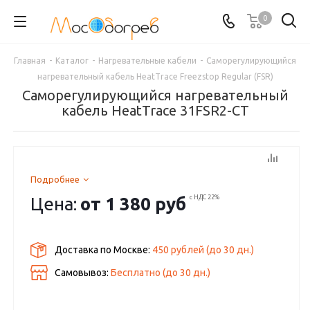
0
Главная
-
Каталог
-
Нагревательные кабели
-
Саморегулирующийся
нагревательный кабель HeatTrace Freezstop Regular (FSR)
Саморегулирующийся нагревательный
кабель HeatTrace 31FSR2-CT
Подробнее
Цена:
от
1 380 руб
с НДС 22%
Доставка по Москве:
450 рублей
(до
30
дн.)
Самовывоз:
Бесплатно (до
30
дн.)