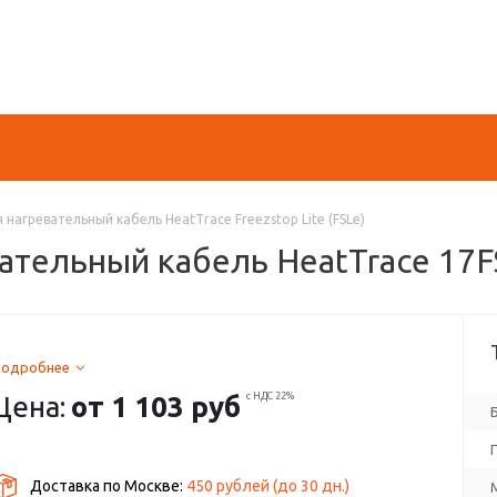
агревательный кабель HeatTrace Freezstop Lite (FSLe)
тельный кабель HeatTrace 17F
Подробнее
Цена:
от
1 103 руб
с НДС 22%
Доставка по Москве:
450 рублей
(до
30
дн.)