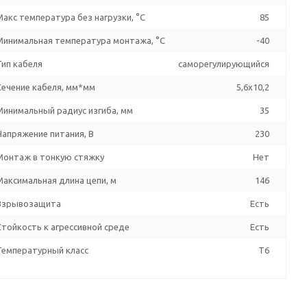
Макс температура без нагрузки, °C
85
Минимальная температура монтажа, °C
-40
Тип кабеля
саморегулирующийся
Сечение кабеля, мм*мм
5,6x10,2
Минимальный радиус изгиба, мм
35
Напряжение питания, В
230
Монтаж в тонкую стяжку
Нет
Максимальная длина цепи, м
146
Взрывозащита
Есть
Стойкость к агрессивной среде
Есть
Температурный класс
T6