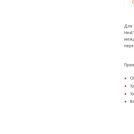
Для 
Heat
межд
пере
Преи
О
У
У
В