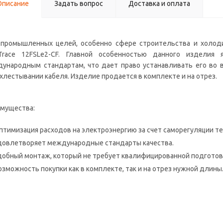
Описание
Задать вопрос
Доставка и оплата
промышленных целей, особенно сфере строительства и холод
Trace 12FSLe2-CF. Главной особенностью данного изделия 
ународным стандартам, что дает право устанавливать его во 
хлестывании кабеля. Изделие продается в комплекте и на отрез.
мущества:
птимизация расходов на электроэнергию за счет саморегуляции т
довлетворяет международные стандарты качества.
добный монтаж, который не требует квалифицированной подготов
озможность покупки как в комплекте, так и на отрез нужной длины