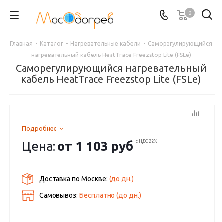
0
Главная
-
Каталог
-
Нагревательные кабели
-
Саморегулирующийся
нагревательный кабель HeatTrace Freezstop Lite (FSLe)
Саморегулирующийся нагревательный
кабель HeatTrace Freezstop Lite (FSLe)
Подробнее
Цена:
от
1 103 руб
с НДС 22%
Доставка по Москве:
(до
дн.)
Самовывоз:
Бесплатно (до
дн.)