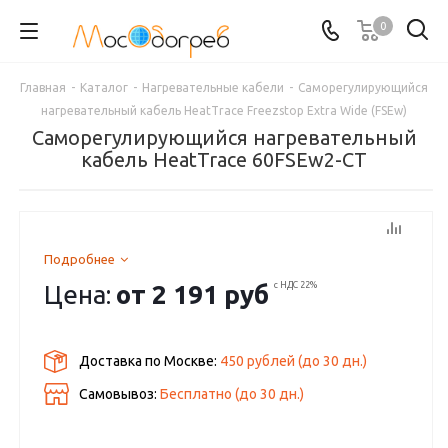
0
Главная
-
Каталог
-
Нагревательные кабели
-
Саморегулирующийся
нагревательный кабель HeatTrace Freezstop Extra Wide (FSEw)
Саморегулирующийся нагревательный
кабель HeatTrace 60FSEw2-CT
Подробнее
Цена:
от
2 191 руб
с НДС 22%
Доставка по Москве:
450 рублей
(до
30
дн.)
Самовывоз:
Бесплатно (до
30
дн.)