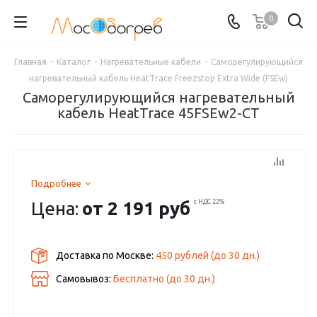
0
Главная
-
Каталог
-
Нагревательные кабели
-
Саморегулирующийся
нагревательный кабель HeatTrace Freezstop Extra Wide (FSEw)
Саморегулирующийся нагревательный
кабель HeatTrace 45FSEw2-CT
Подробнее
Цена:
от
2 191 руб
с НДС 22%
Доставка по Москве:
450 рублей
(до
30
дн.)
Самовывоз:
Бесплатно (до
30
дн.)