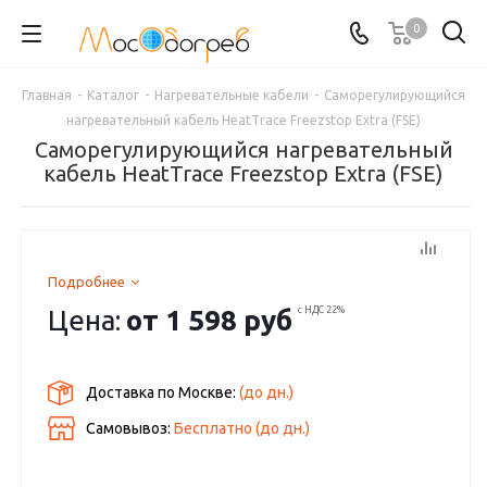
0
Главная
-
Каталог
-
Нагревательные кабели
-
Саморегулирующийся
нагревательный кабель HeatTrace Freezstop Extra (FSE)
Саморегулирующийся нагревательный
кабель HeatTrace Freezstop Extra (FSE)
Подробнее
Цена:
от
1 598 руб
с НДС 22%
Доставка по Москве:
(до
дн.)
Самовывоз:
Бесплатно (до
дн.)