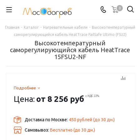
0
Главная
-
Каталог
-
Нагревательные кабели
-
Высокотемпературный
саморегулирующийся кабель HeatTrace FailSafe Ultimo (FSU2)
Высокотемпературный
саморегулирующийся кабель HeatTrace
15FSU2-NF
Подробнее
Цена:
от
8 256 руб
с НДС 22%
Доставка по Москве:
450 рублей
(до
30
дн.)
Самовывоз:
Бесплатно (до
30
дн.)