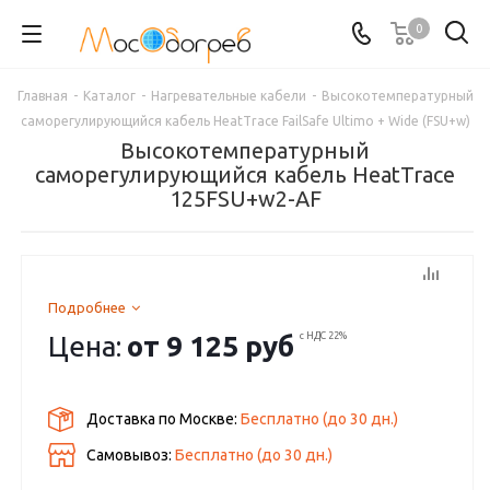
0
Главная
-
Каталог
-
Нагревательные кабели
-
Высокотемпературный
саморегулирующийся кабель HeatTrace FailSafe Ultimo + Wide (FSU+w)
Высокотемпературный
саморегулирующийся кабель HeatTrace
125FSU+w2-AF
Подробнее
Цена:
от
9 125 руб
с НДС 22%
Доставка по Москве:
Бесплатно
(до
30
дн.)
Самовывоз:
Бесплатно (до
30
дн.)