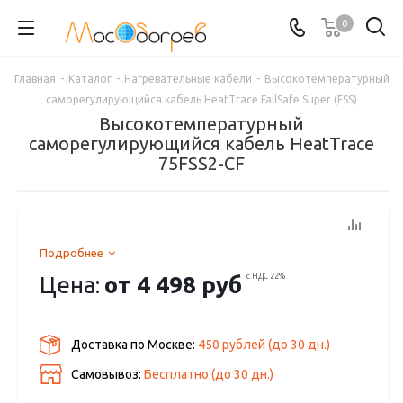
0
Главная
-
Каталог
-
Нагревательные кабели
-
Высокотемпературный
саморегулирующийся кабель HeatTrace FailSafe Super (FSS)
Высокотемпературный
саморегулирующийся кабель HeatTrace
75FSS2-CF
Подробнее
Цена:
от
4 498 руб
с НДС 22%
Доставка по Москве:
450 рублей
(до
30
дн.)
Самовывоз:
Бесплатно (до
30
дн.)