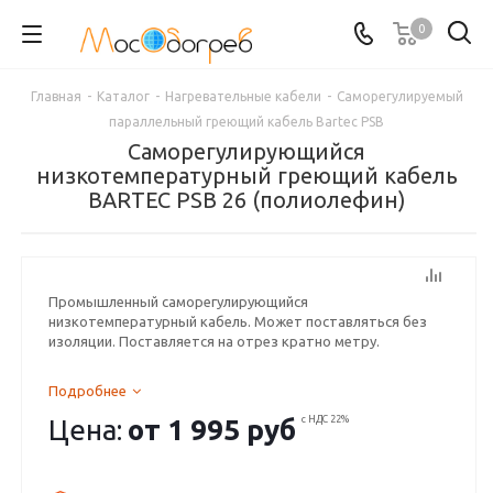
0
Главная
-
Каталог
-
Нагревательные кабели
-
Сaморегулируемый
параллельный греющий кабель Bartec PSB
Саморегулирующийся
низкотемпературный греющий кабель
BARTEC PSB 26 (полиолефин)
Промышленный саморегулирующийся
низкотемпературный кабель. Может поставляться без
изоляции. Поставляется на отрез кратно метру.
Подробнее
Цена:
от
1 995 руб
с НДС 22%