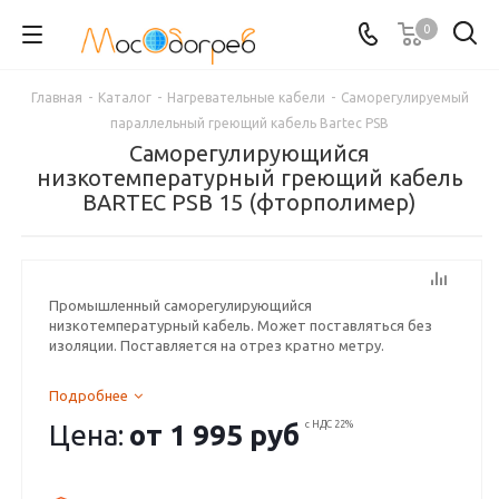
0
Главная
-
Каталог
-
Нагревательные кабели
-
Сaморегулируемый
параллельный греющий кабель Bartec PSB
Саморегулирующийся
низкотемпературный греющий кабель
BARTEC PSB 15 (фторполимер)
Промышленный саморегулирующийся
низкотемпературный кабель. Может поставляться без
изоляции. Поставляется на отрез кратно метру.
Подробнее
Цена:
от
1 995 руб
с НДС 22%