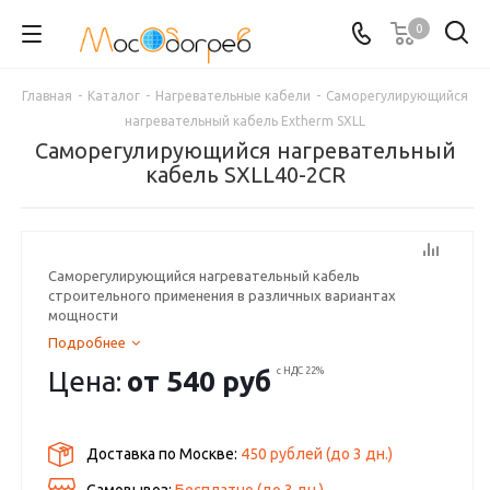
0
Главная
-
Каталог
-
Нагревательные кабели
-
Саморегулирующийся
нагревательный кабель Extherm SXLL
Саморегулирующийся нагревательный
кабель SXLL40-2CR
Саморегулирующийся нагревательный кабель
строительного применения в различных вариантах
мощности
Подробнее
Цена:
от
540 руб
с НДС 22%
Доставка по Москве:
450 рублей
(до
3
дн.)