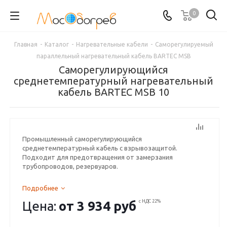
0
Главная
-
Каталог
-
Нагревательные кабели
-
Саморегулируемый
параллельный нагревательный кабель BARTEC MSB
Саморегулирующийся
среднетемпературный нагревательный
кабель BARTEC MSB 10
Промышленный саморегулирующийся
среднетемпературный кабель с взрывозащитой.
Подходит для предотвращения от замерзания
трубопроводов, резервуаров.
Подробнее
Цена:
от
3 934 руб
с НДС 22%