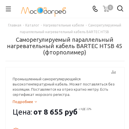
0
Главная
-
Каталог
-
Нагревательные кабели
-
Саморегулируемый
параллельный нагревательный кабель BARTEC HTSB
Саморегулируемый параллельный
нагревательный кабель BARTEC HTSB 45
(фторполимер)
Промышленный саморегулирующийся
высокотемпературный кабель. Может поставляться без
изоляции. Поставляется на отрез кратно метру. Есть
сертификат морского регистра.
Подробнее
Цена:
от
8 655 руб
с НДС 22%