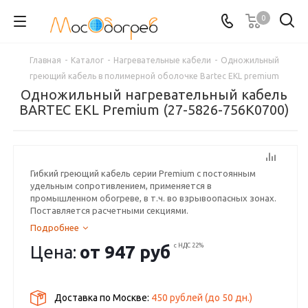
0
Главная
-
Каталог
-
Нагревательные кабели
-
Одножильный
греющий кабель в полимерной оболочке Bartec EKL premium
Одножильный нагревательный кабель
BARTEC EKL Premium (27-5826-756K0700)
Гибкий греющий кабель серии Premium с постоянным
удельным сопротивлением, применяется в
промышленном обогреве, в т.ч. во взрывоопасных зонах.
Поставляется расчетными секциями.
Подробнее
Цена:
от
947 руб
с НДС 22%
Доставка по Москве:
450 рублей
(до
50
дн.)