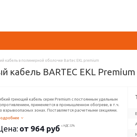
й кабель в полимерной оболочке Bartec EKL premium
й кабель BARTEC EKL Premium 
ибкий греющий кабель серии Premium с постоянным удельным
опротивлением, применяется в промышленном обогреве, в т.ч.
о взрывоопасных зонах. Поставляется расчетными секциями.
Подробнее
Цена:
от
964 руб
с НДС 22%