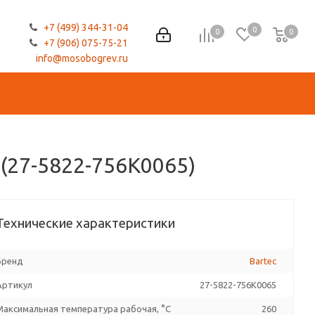
+7 (499) 344-31-04
0
0
0
0
+7 (906) 075-75-21
info@mosobogrev.ru
(27-5822-756K0065)
Технические характеристики
Бренд
Bartec
Артикул
27-5822-756K0065
Максимальная температура рабочая, °C
260