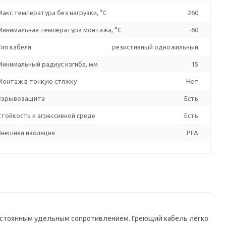
Макс температура без нагрузки, °C
260
Минимальная температура монтажа, °C
-60
Тип кабеля
резистивный одножильный
Минимальный радиус изгиба, мм
15
Монтаж в тонкую стяжку
Нет
Взрывозащита
Есть
Стойкость к агрессивной среде
Есть
Внешняя изоляция
PFA
постоянным удельным сопротивлением. Греющий кабель легко