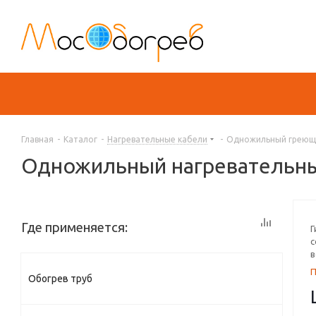
Главная
-
Каталог
-
Нагревательные кабели
-
Одножильный греющи
Одножильный нагревательны
Где применяется:
Г
с
в
Обогрев труб