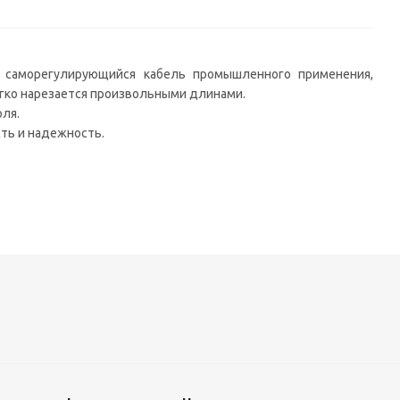
ый саморегулирующийся кабель промышленного применения,
егко нарезается произвольными длинами.
оля.
ть и надежность.