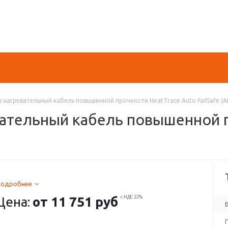
нагревательный кабель повышенной прочности HeatTrace Auto FailSafe (A
ательный кабель повышенной п
Подробнее
Цена:
от
11 751 руб
с НДС 22%