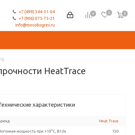
+7 (499) 344-31-04
0
0
0
0
+7 (906) 075-75-21
info@mosobogrev.ru
FS)
рочности HeatTrace
Технические характеристики
Бренд
Heat Trace
Погонная мощность при +10°С, Вт/м
150