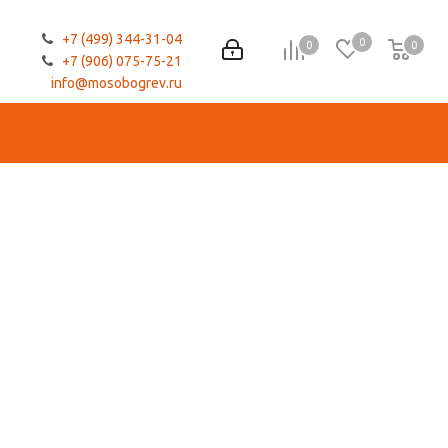
+7 (499) 344-31-04
0
0
0
0
+7 (906) 075-75-21
info@mosobogrev.ru