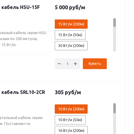
60 Вт/м (200м)
HSR-33P (200м)
5 000
руб
/м
кабель HSU-15F
60 Вт/м (50м)
HSR-33P (50м)
15 Вт/м (200м)
HSR-40F (200м)
льный кабель серии HSU
15 Вт/м (50м)
HSR-40F (50м)
ками по 200 метров,
 15 Вт/м.
30 Вт/м (200м)
HSR-40P (200м)
30 Вт/м (50м)
HSR-40P (50м)
Купить
45 Вт/м (200м)
45 Вт/м (50м)
60 Вт/м (200м)
305
руб
/м
кабель SRL10-2CR
60 Вт/м (50м)
10 Вт/м (200м)
75 Вт/м (200м)
тельный кабель серии
10 Вт/м (50м)
75 Вт/м (50м)
/м. Поставляется
16 Вт/м (200м)
90 Вт/м (200м)