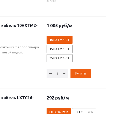
заказа
1 005
руб
/м
 кабель 10HXTM2-
10HXTM2-CT
лочкой из фторполимера
15HXTM2-CT
питьевой водой.
25HXTM2-CT
Купить
292
руб
/м
кабель LXTC16-
LXTC16-2CR
LXTC30-2CR