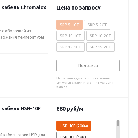
Цена по запросу
кабель Chromalox
SRP 5-1CT
SRP 5-2CT
 с оболочкой из
SRP 10-1CT
SRP 10-2CT
держания температуры
SRP 15-1CT
SRP 15-2CT
Под заказ
Наши менеджеры обязательно
свяжутся с вами и уточнят условия
заказа
880
руб
/м
кабель HSR-10F
HSR-10F (200м)
 кабель серии HSR для
HSR-10F (50м)