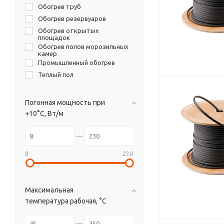
Обогрев труб
Лидер Компаунд
Обогрев резервуаров
Atlantic
Обогрев открытых
Eastec
площадок
ССТ
Обогрев полов морозильных
камер
Dekoron
Промышленный обогрев
Grand Meyer
Теплый пол
Devi
Fine Korea
Погонная мощность при
Bartec
+10°С, Вт/м
Chromalox
Fujikura
Heat Trace
Nelson
8
230
Nexans
Raychem
Thermon
Максимальная
температура рабочая, °C