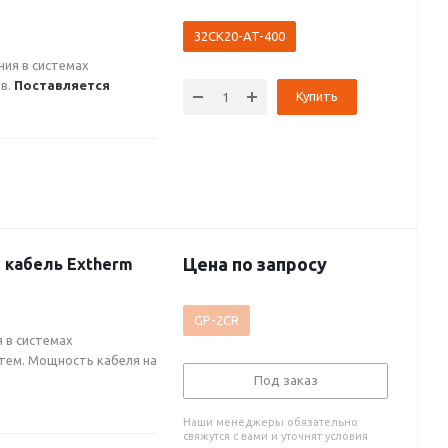
40 Вт/м (BO)
32CK20-AT-400
ия в системах
ов.
Поставляется
Купить
Цена по запросу
кабель Extherm
GP-2CR
 в системах
тем. Мощность кабеля на
Под заказ
Наши менеджеры обязательно
свяжутся с вами и уточнят условия