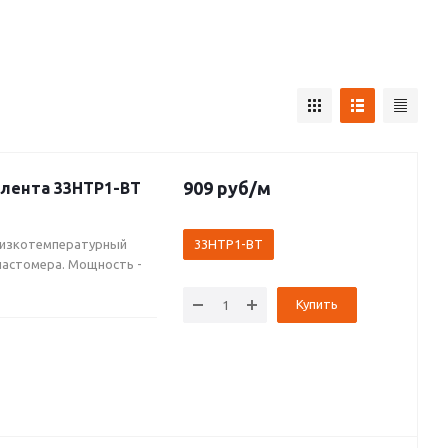
909
руб
/м
лента 33НТР1-ВТ
низкотемпературный
33НТР1-ВТ
ластомера. Мощность -
Купить