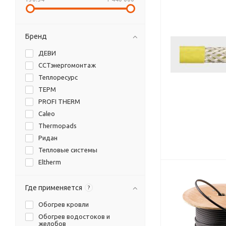
Бренд
ДЕВИ
ССТэнергомонтаж
Теплоресурс
ТЕРМ
PROFI THERM
Caleo
Thermopads
Ридан
Тепловые системы
Eltherm
Extherm
EKF
Где применяется
?
IndAstro
Обогрев кровли
iQwatt
Обогрев водостоков и
Santo
желобов