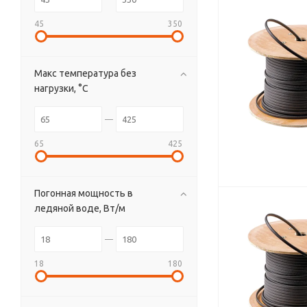
45
350
Макс температура без
нагрузки, °C
65
425
Погонная мощность в
ледяной воде, Вт/м
18
180