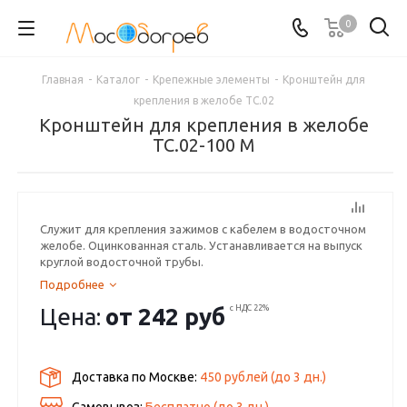
0
Главная
-
Каталог
-
Крепежные элементы
-
Кронштейн для
крепления в желобе ТС.02
Кронштейн для крепления в желобе
ТС.02-100 М
Служит для крепления зажимов с кабелем в водосточном
желобе. Оцинкованная сталь. Устанавливается на выпуск
круглой водосточной трубы.
Подробнее
Цена:
от
242 руб
с НДС 22%
Доставка по Москве:
450 рублей
(до
3
дн.)