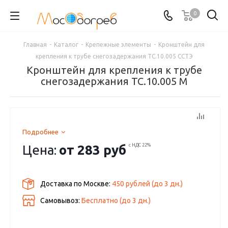
0
Главная
-
Каталог
-
Крепежные элементы
-
Кронштейн для
крепления к трубе снегозадержания ТС.10.005 ССТЭ
Кронштейн для крепления к трубе
снегозадержания ТС.10.005 М
Подробнее
Цена:
от
283 руб
с НДС 22%
Доставка по Москве:
450 рублей
(до
3
дн.)
Самовывоз:
Бесплатно (до
3
дн.)