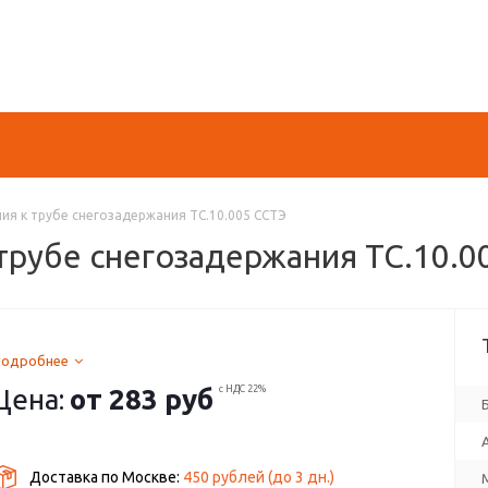
ия к трубе снегозадержания ТС.10.005 ССТЭ
трубе снегозадержания ТС.10.0
Подробнее
Цена:
от
283 руб
с НДС 22%
Доставка по Москве:
450 рублей
(до
3
дн.)