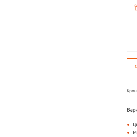
Крон
Вар
Ц
М