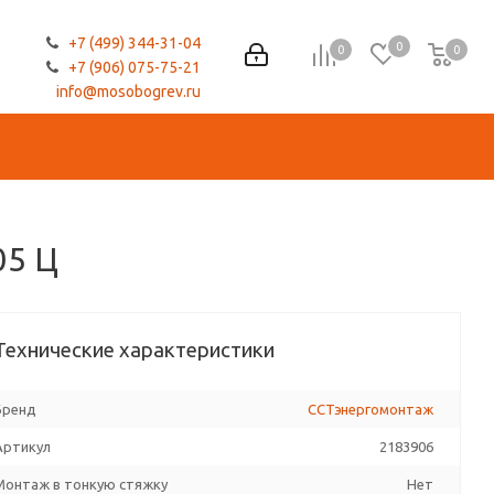
+7 (499) 344-31-04
0
0
0
0
+7 (906) 075-75-21
info@mosobogrev.ru
05 Ц
Технические характеристики
Бренд
ССТэнергомонтаж
Артикул
2183906
Монтаж в тонкую стяжку
Нет