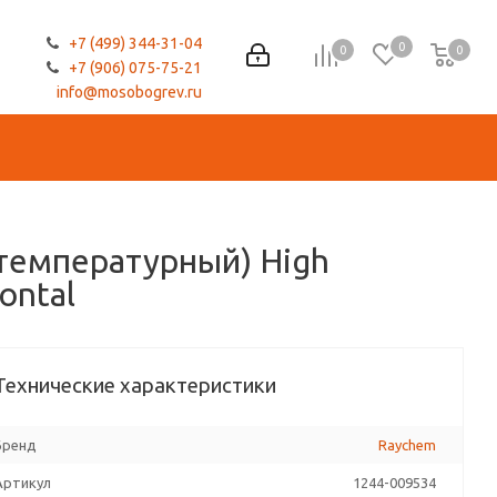
+7 (499) 344-31-04
0
0
0
0
+7 (906) 075-75-21
info@mosobogrev.ru
температурный) High
ontal
Технические характеристики
Бренд
Raychem
Артикул
1244-009534