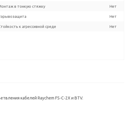
Монтаж в тонкую стяжку
Нет
Взрывозащита
Нет
Стойкость к агрессивной среде
Нет
етвления кабелей Raychem FS-C-2X и BTV.