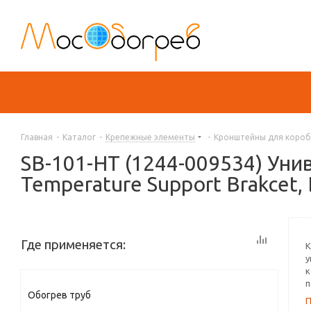
Главная
-
Каталог
-
Крепежные элементы
-
Кронштейны для короб
SB-101-НТ (1244-009534) Ун
Temperature Support Brakcet, D
Где применяется:
К
у
к
п
Обогрев труб