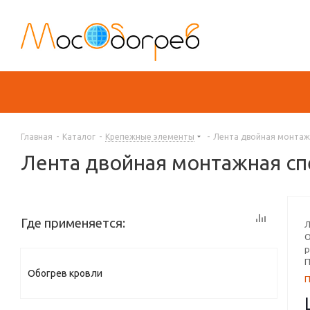
Главная
-
Каталог
-
Крепежные элементы
-
Лента двойная монтажн
Лента двойная монтажная сп
Где применяется:
Л
О
р
П
Обогрев кровли