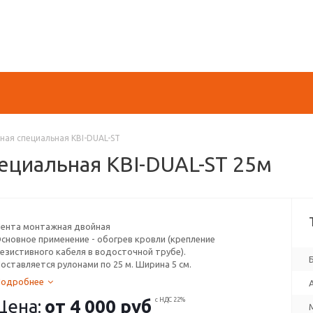
ая специальная KBI-DUAL-ST
ециальная KBI-DUAL-ST 25м
ента монтажная двойная
сновное применение - обогрев кровли (крепление
езистивного кабеля в водосточной трубе).
оставляется рулонами по 25 м. Ширина 5 см.
Подробнее
Цена:
от
4 000 руб
с НДС 22%