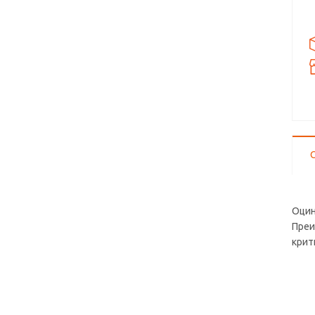
Оцин
Преи
крит