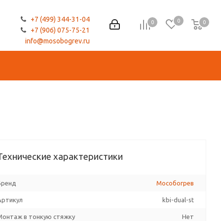
+7 (499) 344-31-04
0
0
0
0
+7 (906) 075-75-21
info@mosobogrev.ru
Технические характеристики
Бренд
Мособогрев
Артикул
kbi-dual-st
Монтаж в тонкую стяжку
Нет