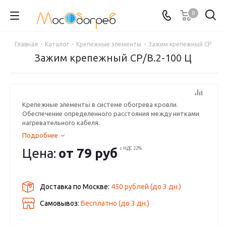
0
Главная
-
Каталог
-
Крепежные элементы
-
Зажим крепежный СР
Зажим крепежный СР/В.2-100 Ц
Крепежные элементы в системе обогрева кровли.
Обеспечение определенного расстояния между нитками
нагревательного кабеля.
Подробнее
Цена:
от
79 руб
с НДС 22%
Доставка по Москве:
450 рублей
(до
3
дн.)
Самовывоз:
Бесплатно (до
3
дн.)