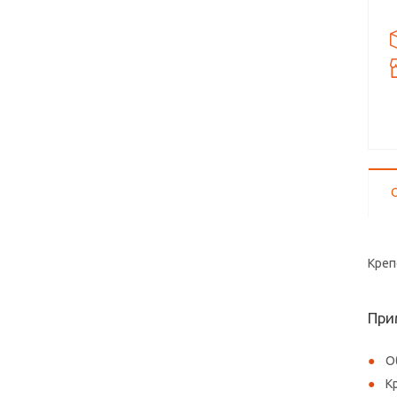
Креп
При
О
К