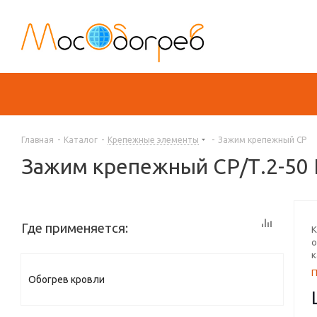
Главная
-
Каталог
-
Крепежные элементы
-
Зажим крепежный СР
Зажим крепежный СР/Т.2-50 Ц
Где применяется:
К
о
к
Обогрев кровли