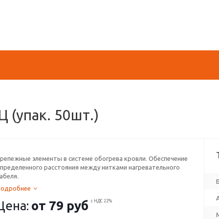
 (упак. 50шт.)
репежные элементы в системе обогрева кровли. Обеспечение
пределенного расстояния между нитками нагревательного
абеля.
Подробнее
Цена:
от
79 руб
с НДС 22%