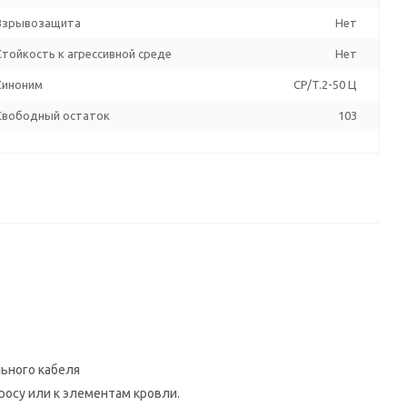
Взрывозащита
Нет
Стойкость к агрессивной среде
Нет
Синоним
CP/T.2-50 Ц
Свободный остаток
103
ьного кабеля
росу или к элементам кровли.