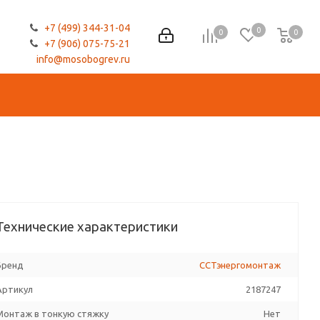
+7 (499) 344-31-04
0
0
0
0
+7 (906) 075-75-21
info@mosobogrev.ru
Технические характеристики
Бренд
ССТэнергомонтаж
Артикул
2187247
Монтаж в тонкую стяжку
Нет