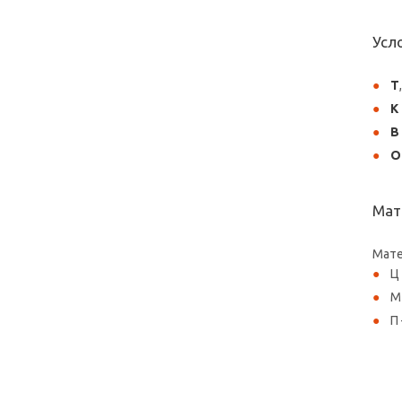
Усл
Т
К
В
О
Мат
Мате
Ц
М
П