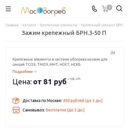
0
Главная
-
Каталог
-
Крепежные элементы
-
Крепежный элемент БРН
Зажим крепежный БРН.3-50 П
Крепежные элементы в системе обогрева кровли для
секций ТСОЭ, ТМОЭ, МНТ, НСКТ, НСКБ.
Подробнее
Цена:
от
81 руб
с НДС 22%
Доставка по Москве:
450 рублей
(до
3
дн.)
Самовывоз:
Бесплатно (до
3
дн.)