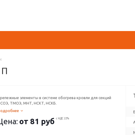
Н
 П
репежные элементы в системе обогрева кровли для секций
СОЭ, ТМОЭ, МНТ, НСКТ, НСКБ.
Подробнее
Цена:
от
81 руб
с НДС 22%