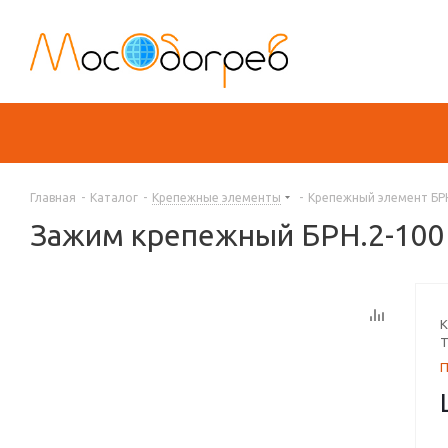
Главная
-
Каталог
-
Крепежные элементы
-
Крепежный элемент БР
Зажим крепежный БРН.2-100
К
Т