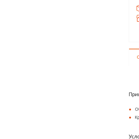
При
О
К
Усл