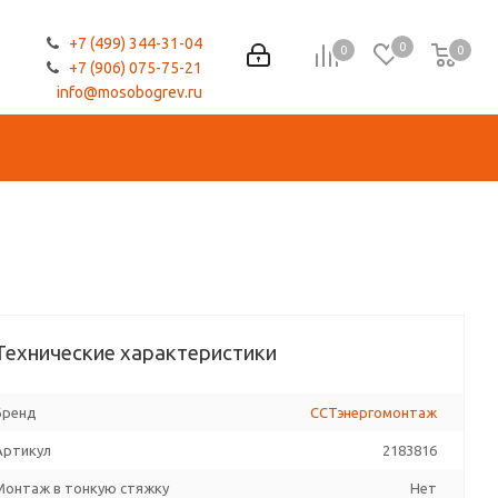
+7 (499) 344-31-04
0
0
0
0
+7 (906) 075-75-21
info@mosobogrev.ru
Технические характеристики
Бренд
ССТэнергомонтаж
Артикул
2183816
Монтаж в тонкую стяжку
Нет