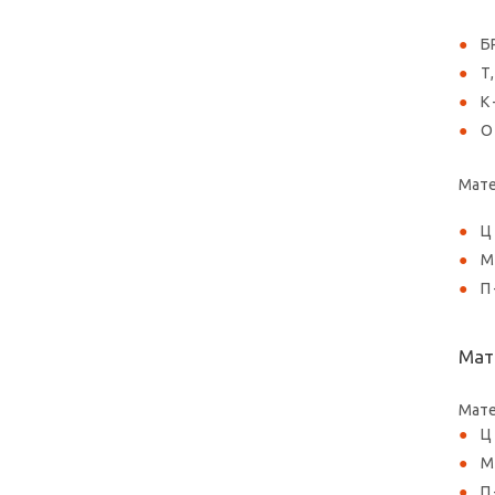
Б
Т
К
О
Мате
Ц
М
П
Мат
Мате
Ц
М
П