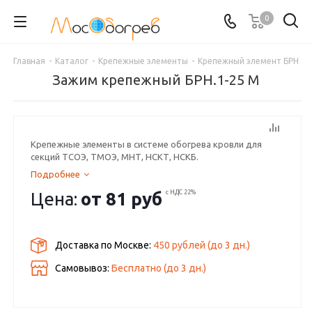
0
Главная
-
Каталог
-
Крепежные элементы
-
Крепежный элемент БРН
Зажим крепежный БРН.1-25 М
Крепежные элементы в системе обогрева кровли для
секций ТСОЭ, ТМОЭ, МНТ, НСКТ, НСКБ.
Подробнее
Цена:
от
81 руб
с НДС 22%
Доставка по Москве:
450 рублей
(до
3
дн.)
Самовывоз:
Бесплатно (до
3
дн.)