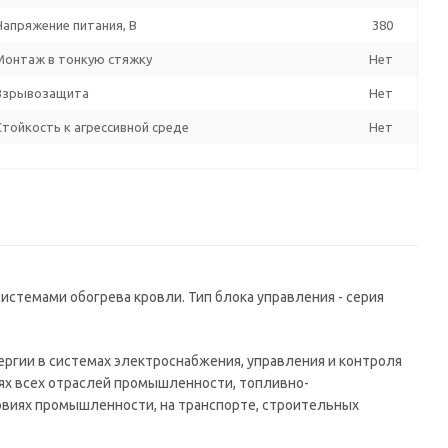
Напряжение питания, В
380
Монтаж в тонкую стяжку
Нет
Взрывозащита
Нет
Стойкость к агрессивной среде
Нет
стемами обогрева кровли. Тип блока управления - серия
ргии в системах электроснабжения, управления и контроля
ях всех отраслей промышленности, топливно-
овиях промышленности, на транспорте, строительных