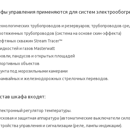
фы управления применяются для систем электрообогре
ехнологических трубопроводов и резервуаров; трубопроводов сре
ротяженных трубопроводов (система на основе скин-эффекта)
ефтяных скважин Stream Tracer™
идкостей и газов Masterwatt
ровли, пандусов и открытых площадей
портивных объектов
рунта под морозильными камерами
рамвайных и железнодорожных стрелочных переводов.
остав шкафа входят:
лектронный регулятор температуры.
усковая и защитная аппаратура (автоматические выключатели сило
стройства управления и сигнализации (реле, лампы индикации).