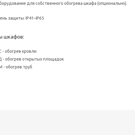
борудование для собственного обогрева шкафа (опционально).
ень защиты: IP41–IP65
ы шкафов:
С - обогрев кровли
Д - обогрев открытых площадок
М - обогрев труб