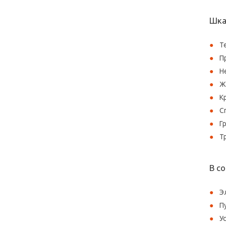
Шка
Т
П
Н
Ж
К
С
Г
Т
В с
Э
П
У