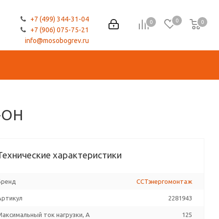
+7 (499) 344-31-04
0
0
0
0
+7 (906) 075-75-21
info@mosobogrev.ru
-OH
Технические характеристики
Бренд
ССТэнергомонтаж
Артикул
2281943
Максимальный ток нагрузки, А
125