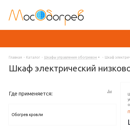
Главная
-
Каталог
-
Шкафы управления обогревом
-
Шкаф электрич
Шкаф электрический низково
Где применяется:
Ш
у
с
Обогрев кровли