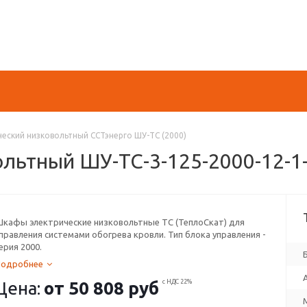
еский низковольтный ССТэнерго ШУ-ТС (2000)
льтный ШУ-ТС-3-125-2000-12-1
кафы электрические низковольтные ТС (ТеплоСкат) для
правления системами обогрева кровли. Тип блока управления -
ерия 2000.
Подробнее
Цена:
от
50 808 руб
с НДС 22%