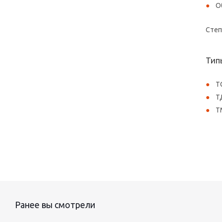
О
Степ
Тип
Т
Т
Т
Ранее вы смотрели