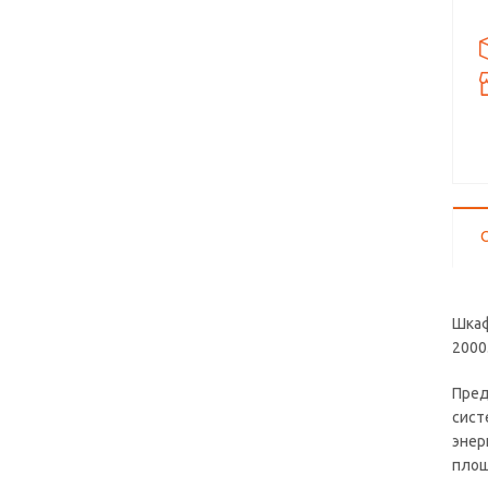
Шкаф
2000
Пред
сист
энер
площ