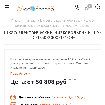
0
Главная
-
Каталог
-
Шкафы управления обогревом
-
Шкаф
электрический низковольтный ССТэнерго ШУ-ТС (2000)
Шкаф электрический низковольтный ШУ-
ТС-1-50-2000-1-1-OH
Шкафы электрические низковольтные ТС (ТеплоСкат)
для управления системами обогрева кровли. Тип блока
управления - серия 2000.
Подробнее
Цена:
от
50 808 руб
с НДС 22%
Доставка по Москве:
Бесплатно
(до
20
дн.)