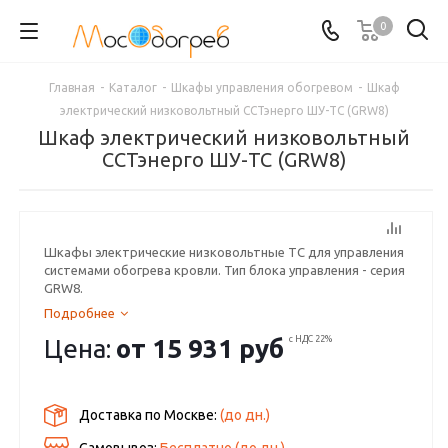
0
Главная
-
Каталог
-
Шкафы управления обогревом
-
Шкаф
электрический низковольтный ССТэнерго ШУ-ТС (GRW8)
Шкаф электрический низковольтный
ССТэнерго ШУ-ТС (GRW8)
Шкафы электрические низковольтные ТС для управления
системами обогрева кровли. Тип блока управления - серия
GRW8.
Подробнее
Цена:
от
15 931 руб
с НДС 22%
Доставка по Москве:
(до
дн.)